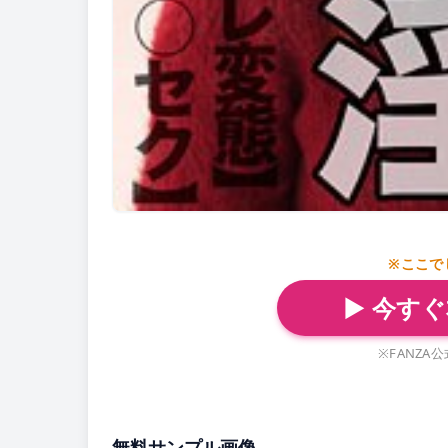
※ここで
▶ 今す
※FANZ
無料サンプル画像